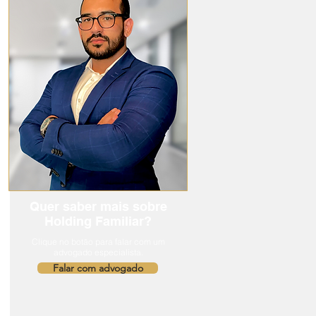
Quer saber mais sobre
Holding Familiar?
Clique no botão para falar com um
advogado especialista.
Falar com advogado