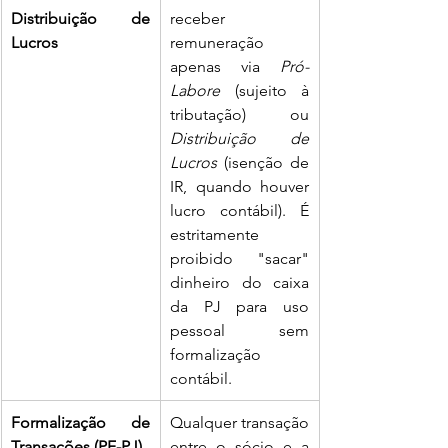
Distribuição de 
receber 
Lucros
remuneração 
apenas via 
Pró-
Labore
 (sujeito à 
tributação) ou 
Distribuição de 
Lucros
 (isenção de 
IR, quando houver 
lucro contábil). É 
estritamente 
proibido "sacar" 
dinheiro do caixa 
da PJ para uso 
pessoal sem 
formalização 
contábil.
Formalização de 
Qualquer transação 
Transações (PF-PJ)
entre o sócio e a 