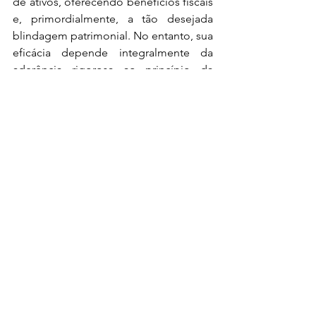
de ativos, oferecendo benefícios fiscais 
e, primordialmente, a tão desejada 
blindagem patrimonial. No entanto, sua 
eficácia depende integralmente da 
aderência rigorosa ao princípio da 
separação patrimonial.
A 
confusão patrimonial
, evidenciada 
pela mistura de contas, pelo 
pagamento de despesas pessoais pela 
PJ ou pela ausência de formalidade 
contratual, é o "calcanhar de Aquiles" 
dessa estrutura. Ao violar a autonomia 
jurídica da Holding, o sócio abre a 
porta para a desconsideração da 
personalidade jurídica, aniquilando a 
proteção e expondo seu patrimônio 
pessoal a dívidas empresariais.